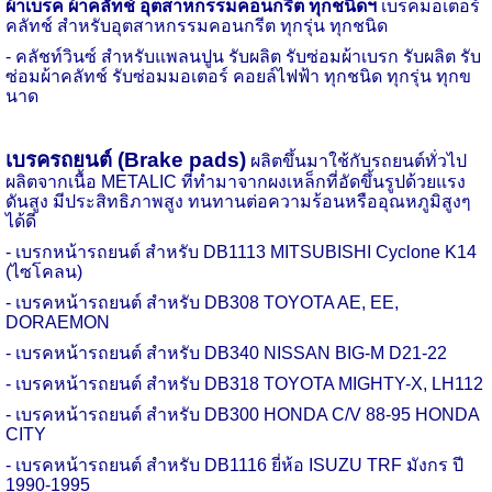
ผ้าเบรค ผ้าคลัทช์ อุตสาหกรรมคอนกรีต ทุกชนิดฯ
เบรคมอเตอร์
คลัทช์
สำหรับอุตสาหกรรมคอนกรีต ทุกรุ่น ทุกชนิด
- คลัชท์วินซ์ สำหรับแพลนปูน รับผลิต รับซ่อมผ้าเบรก รับผลิต รับ
ซ่อมผ้าคลัทช์ รับซ่อมมอเตอร์
คอยล์ไฟฟ้า ทุกชนิด ทุกรุ่น ทุกข
นาด
เบรครถยนต์
(
Brake pads)
ผลิตขึ้นมาใช้กับรถยนต์ทั่วไป
ผลิตจากเนื้อ
METALIC
ที่ทำมาจากผงเหล็กที่อัดขึ้นรูปด้วยแรง
ดันสูง มีประสิทธิภาพสูง ทนทานต่อความร้อนหรืออุณหภูมิสูงๆ
ได้ดี
- เบรกหน้ารถยนต์ สำหรับ
DB1113 MITSUBISHI Cyclone K14
(
ไซโคลน)
- เบรคหน้ารถยนต์ สำหรับ
DB308 TOYOTA AE, EE,
DORAEMON
- เบรคหน้ารถยนต์ สำหรับ
DB340 NISSAN BIG-M D21-22
- เบรคหน้ารถยนต์ สำหรับ
DB318 TOYOTA MIGHTY-X, LH112
- เบรคหน้ารถยนต์ สำหรับ
DB300 HONDA C/V 88-95 HONDA
CITY
- เบรคหน้ารถยนต์ สำหรับ
DB1116
ยี่ห้อ
ISUZU TRF
มังกร ปี
1990-1995