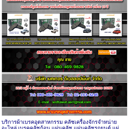
บริการผ้าเบรคอุตสาหกรรม คลัชเครื่องจักรจำหน่าย
อะไหล่ เบรคคลัชก้อน แผ่นคลัช แผ่นคลัชรถยนต์ แผ่